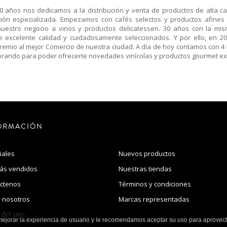
años nos dedicamos a la distribución y venta de productos de alta ca
ación especializada. Empezamos con cafés selectos y productos afines
estro negocio a vinos y productos delicatessen. 30 años con la mis
de excelente calidad y cuidadosamente seleccionados. Y por ello, en 20
remio al mejor Comercio de nuestra ciudad. A día de hoy contamos con 4
orando para poder ofrecerte novedades vinícolas y productos gourmet ex
ORMACIÓN
iales
Nuevos productos
ás vendidos
Nuestras tiendas
ctenos
Términos y condiciones
 nosotros
Marcas representadas
del sitio
mejorar la experiencia de usuario y le recomendamos aceptar su uso para aprovec