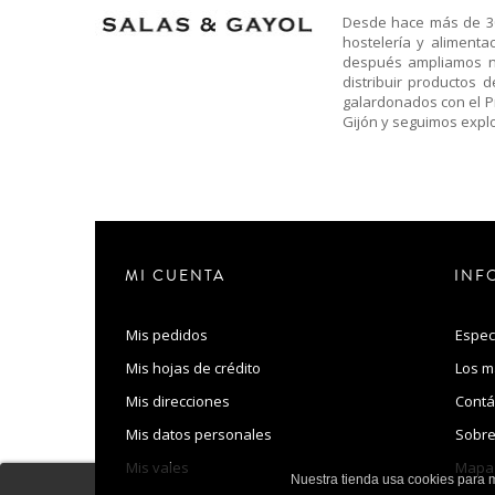
Desde hace más de 30 
hostelería y aliment
después ampliamos nu
distribuir productos 
galardonados con el P
Gijón y seguimos expl
MI CUENTA
INF
Mis pedidos
Espec
Mis hojas de crédito
Los m
Mis direcciones
Contá
Mis datos personales
Sobre
Mis vales
Mapa 
Nuestra tienda usa cookies para 