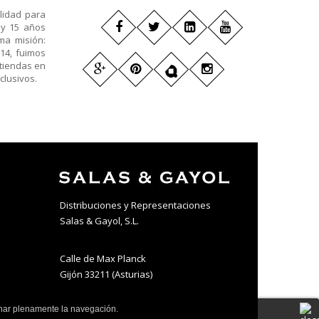
lidad para
 y 15 años
ma misión:
14, fuimos
 tiendas en
clusivos.
Distribuciones y Representaciones
Salas & Gayol, S.L.
Calle de Max Planck
Gijón 33211 (Asturias)
har plenamente la navegación.