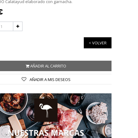
 DO Calatayud elaborado con garnacha.
€
< VOLVER
AÑADIR AL CARRITO
AÑADIR A MIS DESEOS
NUESTRAS MARCAS