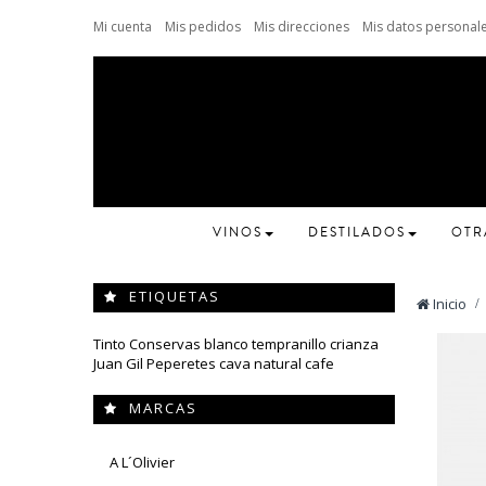
Mi cuenta
Mis pedidos
Mis direcciones
Mis datos personal
VINOS
DESTILADOS
OTR
ETIQUETAS
Inicio
>
Tinto
Conservas
blanco
tempranillo
crianza
Juan Gil
Peperetes
cava
natural
cafe
MARCAS
A L´Olivier