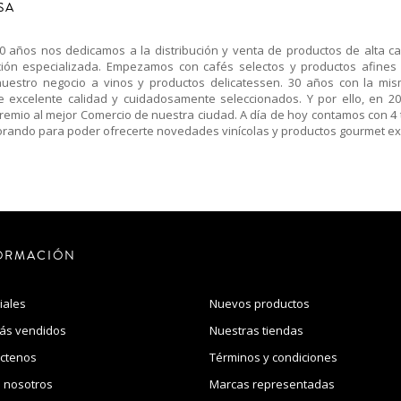
SA
años nos dedicamos a la distribución y venta de productos de alta ca
ación especializada. Empezamos con cafés selectos y productos afines
estro negocio a vinos y productos delicatessen. 30 años con la mis
de excelente calidad y cuidadosamente seleccionados. Y por ello, en 20
remio al mejor Comercio de nuestra ciudad. A día de hoy contamos con 4
orando para poder ofrecerte novedades vinícolas y productos gourmet ex
ORMACIÓN
iales
Nuevos productos
ás vendidos
Nuestras tiendas
ctenos
Términos y condiciones
 nosotros
Marcas representadas