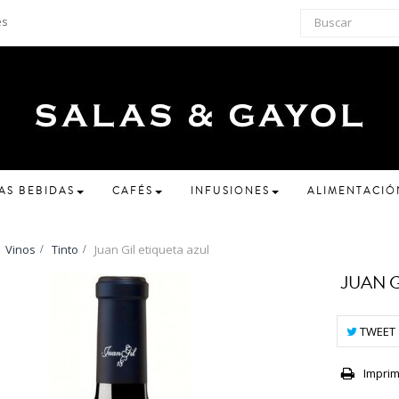
es
AS BEBIDAS
CAFÉS
INFUSIONES
ALIMENTACIÓ
Vinos
>
Tinto
>
Juan Gil etiqueta azul
JUAN G
TWEET
Imprim