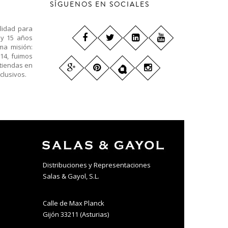
SÍGUENOS EN SOCIALES
lidad para
 y 15 años
ma misión:
14, fuimos
 tiendas en
clusivos.
Distribuciones y Representaciones
Salas & Gayol, S.L.
Calle de Max Planck
Gijón 33211 (Asturias)