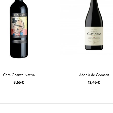
Care Crianza Nativa
Abadía de Gomariz
8,65 €
13,45 €
 A LA CESTA
AÑADIR A LA CESTA