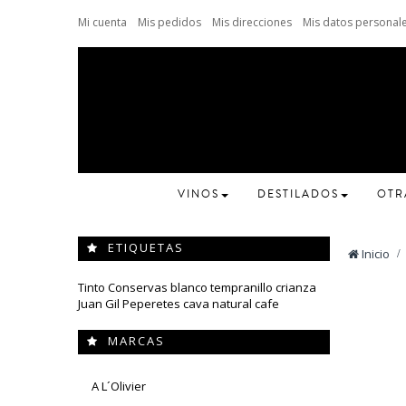
Mi cuenta
Mis pedidos
Mis direcciones
Mis datos personal
VINOS
DESTILADOS
OTR
ETIQUETAS
Inicio
>
Tinto
Conservas
blanco
tempranillo
crianza
Juan Gil
Peperetes
cava
natural
cafe
MARCAS
A L´Olivier