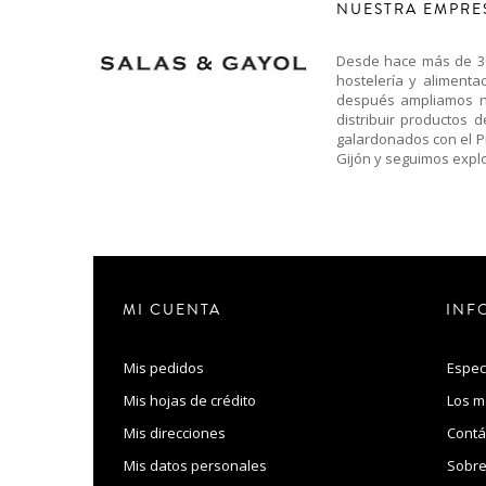
NUESTRA EMPRE
Desde hace más de 30 
hostelería y aliment
después ampliamos nu
distribuir productos 
galardonados con el P
Gijón y seguimos expl
MI CUENTA
INF
Mis pedidos
Espec
Mis hojas de crédito
Los m
Mis direcciones
Contá
Mis datos personales
Sobre