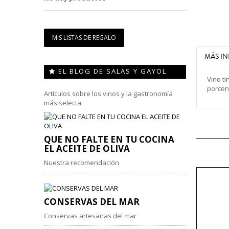
MIS LISTAS DE REGALO
MÁS I
EL BLOG DE SALAS Y GAYOL
Vino t
porcen
Artículos sobre los vinos y la gastronomía
más selecta
QUE NO FALTE EN TU COCINA
EL ACEITE DE OLIVA
Nuestra recomendación
CONSERVAS DEL MAR
Conservas artesanas del mar